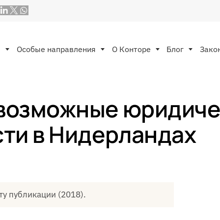
ы
Особые направления
O Конторе
Блог
Зако
возможные юридичес
сти в Нидерландах
ту публикации (2018).