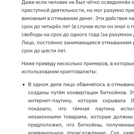
Даже если человек не был чётко осведомлён о
преступной деятельности, но мог разумно пр
виновным в отмывании денег. Эти действия 
срок до четырёх лет (в случае если он знал 
свободы на срок до одного года (за разумное
Лицо, постоянно занимающееся отмыванием д
срок до шести лет.
Ниже приведу несколько примеров, в которы
использовании криптовалюты:
В одном деле лицо обвинялось в отмывани
созданы путём конвертации биткойнов. Э
интернет-паутину, которая скрывала I
показало, что тёмная паутина испол
незаконными товарами, которые должны 
предположил, что биткойны, полученные
криминальное происхождение. Суд заяв