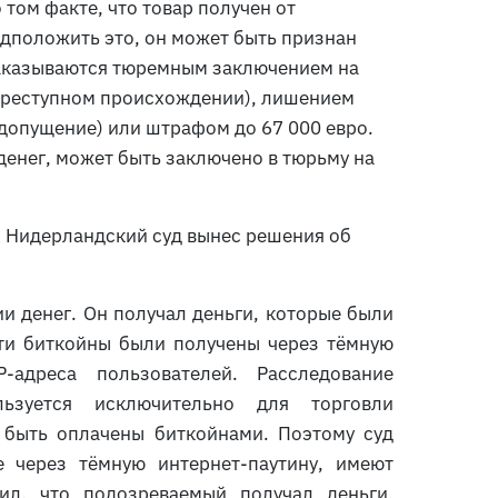
 том факте, что товар получен от
едположить это, он может быть признан
наказываются тюремным заключением на
о преступном происхождении), лишением
 допущение) или штрафом до 67 000 евро.
енег, может быть заключено в тюрьму на
х Нидерландский суд вынес решения об
и денег. Он получал деньги, которые были
ти биткойны были получены через тёмную
P-адреса пользователей. Расследование
ьзуется исключительно для торговли
быть оплачены биткойнами. Поэтому суд
 через тёмную интернет-паутину, имеют
ил, что подозреваемый получал деньги,