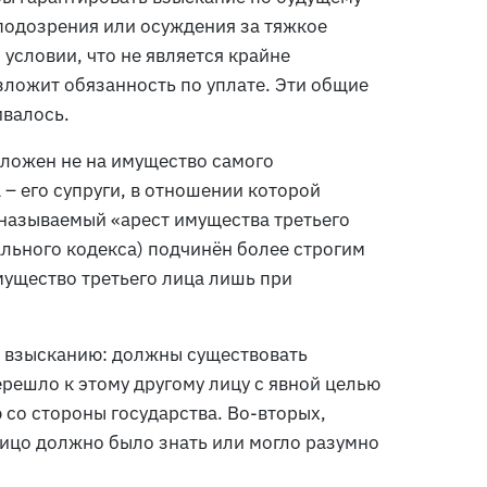
подозрения или осуждения за тяжкое
 условии, что не является крайне
зложит обязанность по уплате. Эти общие
ивалось.
аложен не на имущество самого
 – его супруги, в отношении которой
 называемый «арест имущества третьего
ального кодекса) подчинён более строгим
мущество третьего лица лишь при
и взысканию: должны существовать
ерешло к этому другому лицу с явной целью
 со стороны государства. Во-вторых,
лицо должно было знать или могло разумно