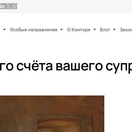
ы
Особые направления
O Конторе
Блог
Зако
го счёта вашего суп