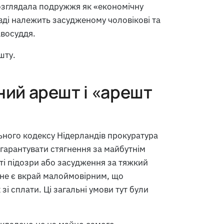
озглядала подружжя як «економічну
ді належить засудженому чоловікові та
авосуддя.
шту.
ний арешт і «арешт
ьного кодексу Нідерландів прокуратура
гарантувати стягнення за майбутнім
ті підозри або засудження за тяжкий
 не є вкрай малоймовірним, що
і сплати. Ці загальні умови тут були