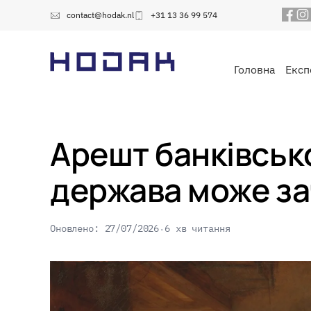
contact@hodak.nl
+31 13 36 99 574
Головна
Експ
Арешт банківськ
держава може за
Оновлено: 27/07/2026
6 хв читання