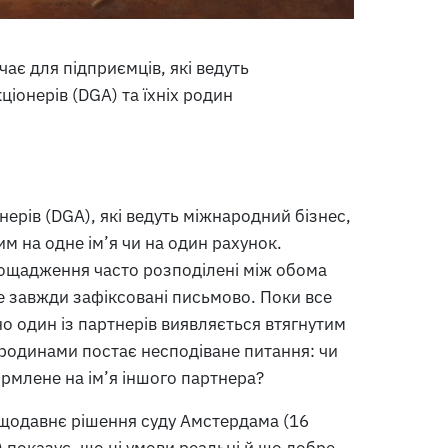
є для підприємців, які ведуть
іонерів (DGA) та їхніх родин
нерів (DGA), які ведуть міжнародний бізнес,
 на одне ім’я чи на один рахунок.
 заощадження часто розподілені між обома
не завжди зафіксовані письмово. Поки все
о один із партнерів виявляється втягнутим
 родинами постає несподіване питання: чи
рмлене на ім’я іншого партнера?
нещодавнє рішення суду Амстердама (16
 показує, що ці умови реальні й що добре