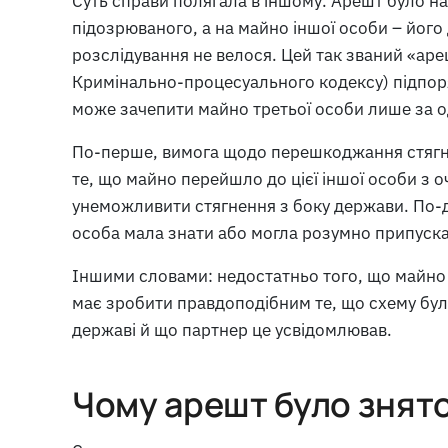
Суть справи полягала в іншому. Арешт було н
підозрюваного, а на майно іншої особи – йог
розслідування не велося. Цей так званий «ареш
Кримінально-процесуального кодексу) підпо
може зачепити майно третьої особи лише за 
По-перше, вимога щодо перешкоджання стягне
те, що майно перейшло до цієї іншої особи з
унеможливити стягнення з боку держави. По-д
особа мала знати або могла розумно припуска
Іншими словами: недостатньо того, що майно
має зробити правдоподібним те, що схему бу
державі й що партнер це усвідомлював.
Чому арешт було знят