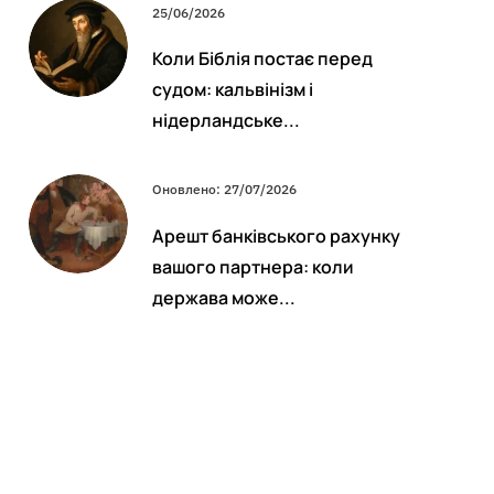
25/06/2026
Коли Біблія постає перед
судом: кальвінізм і
нідерландське...
Оновлено: 27/07/2026
Арешт банківського рахунку
вашого партнера: коли
держава може...