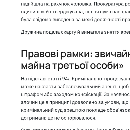
надійшла на рахунок чоловіка. Прокуратура р
одиницю» й стверджувала, що ця сума насправ
була свідомо виведена за межі досяжності пр
Дружина подала скаргу й вимагала зняття аре
Правові рамки: звичай
майна третьої особи»
На підставі статті 94a Кримінально-процесуал
може накласти забезпечувальний арешт, щоб 
штрафом або заходом конфіскації. За наявнос
злочин це в принципі дозволено за умови, що
кримінальний суд зрештою покладе обов’язок з
дотримані; це не оспорювалося.