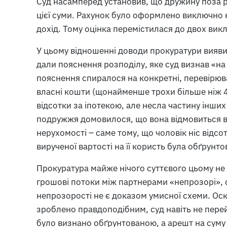
Суд насамперед установив, що дружину поза 
цієї суми. Рахунок було оформлено виключно на 
дохід. Тому оцінка перемістилася до двох вик
У цьому відношенні доводи прокуратури виявил
дали пояснення розподілу, яке суд визнав «н
пояснення спиралося на конкретні, перевірюв
власні кошти (щонайменше трохи більше ніж 4
відсотки за іпотекою, але несла частину інших
подружжя домовилося, що вона відмовиться від
нерухомості – саме тому, що чоловік ніс відсо
вирученої вартості на її користь була обґрунт
Прокуратура майже нічого суттєвого цьому не 
грошові потоки між партнерами «непрозорі», с
непрозорості не є доказом умисної схеми. О
зроблено правдоподібним, суд навіть не пере
було визнано обґрунтованою, а арешт на суму 