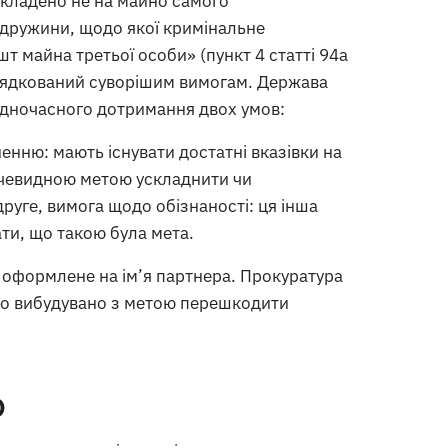
акладено не на майно самого
о дружини, щодо якої кримінальне
т майна третьої особи» (пункт 4 статті 94a
рядкований суворішим вимогам. Держава
одночасного дотримання двох умов:
нню: мають існувати достатні вказівки на
 очевидною метою ускладнити чи
руге, вимога щодо обізнаності: ця інша
ти, що такою була мета.
 оформлене на ім’я партнера. Прокуратура
ло вибудувано з метою перешкодити
о