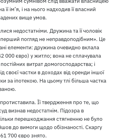
розумним сумнівом слід вважати власницею
її ім’я, і на нього надходив її власний
ладених вище умов.
ися недостатніми. Дружина та її чоловік
а перший погляд не неправдоподібним». Це
ані елементи: дружина очевидно вклала
2 000 євро) у житло; вона не сплачувала
 постійних витрат домогосподарства; і
 своєї частки в доходах від оренди іншої
тки за іпотекою. На цьому тлі більша частка
ованою.
протиставила. Її твердження про те, що
уд визнав недостатнім. Підозра в
скільки перешкоджання стягненню не було
йшов до вимоги щодо обізнаності. Скаргу
61 700 євро знято.