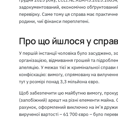
задокументований, економічно обґрунтований
перевірку. Саме тому ця справа має практичн
родини, чиї фінанси переплетені.
Про що йшлося у справ
У першій інстанції чоловіка було засуджено, 
організацією, відмивання грошей та підроблен
апеляцію. У межах тієї ж кримінальної справи
конфіскацію: вимогу, спрямовану на вилученн
тут у розмірі понад 3,3 мільйона євро.
Щоб забезпечити цю майбутню вимогу, проку
(запобіжний) арешт на різні елементи майна. О
рахунок, оформлений виключно на ім’я дружин
вирученої вартості – 61 700 євро – було перев