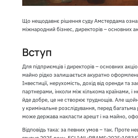
Що нещодавнє рішення суду Амстердама означа
міжнародний бізнес, директорів – основних акц
Вступ
Для підприємців і директорів – основних акціо
майно рідко залишається акуратно оформленим
Інвестиції, нерухомість, дохід від оренди та
партнерами, інколи між кількома країнами, і 
йде добре, це не створює труднощів. Але щойн
у кримінальне розслідування, перед багатьма
може держава накласти арешт і на майно, офо
Відповідь така: за певних умов – так. Проте 
грудня 2025 року, ECLI:NL:RBAMS:2025:10834)