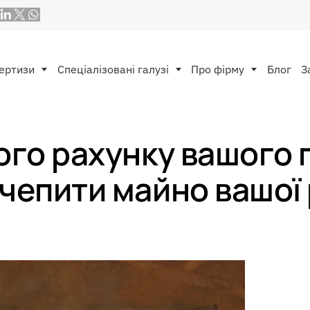
ертизи
Спеціалізовані галузі
Про фірму
Блог
З
ого рахунку вашого 
чепити майно вашої