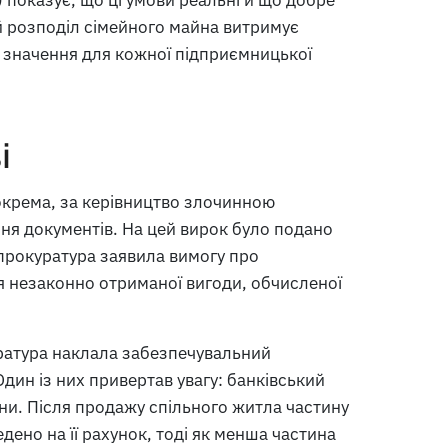
 розподіл сімейного майна витримує
е значення для кожної підприємницької
і
зокрема, за керівництво злочинною
ня документів. На цей вирок було подано
 прокуратура заявила вимогу про
я незаконно отриманої вигоди, обчисленої
ратура наклала забезпечувальний
дин із них привертав увагу: банківський
и. Після продажу спільного житла частину
едено на її рахунок, тоді як менша частина