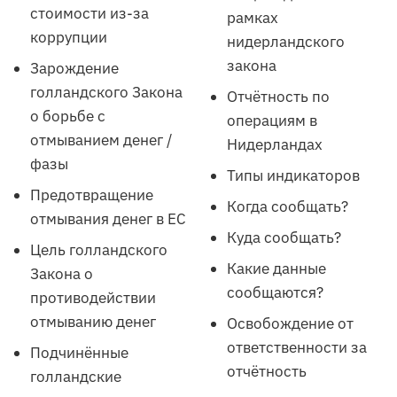
стоимости из-за
рамках
коррупции
нидерландского
закона
Зарождение
голландского Закона
Отчётность по
о борьбе с
операциям в
отмыванием денег /
Нидерландах
фазы
Типы индикаторов
Предотвращение
Когда сообщать?
отмывания денег в ЕС
Куда сообщать?
Цель голландского
Какие данные
Закона о
сообщаются?
противодействии
отмыванию денег
Освобождение от
ответственности за
Подчинённые
отчётность
голландские