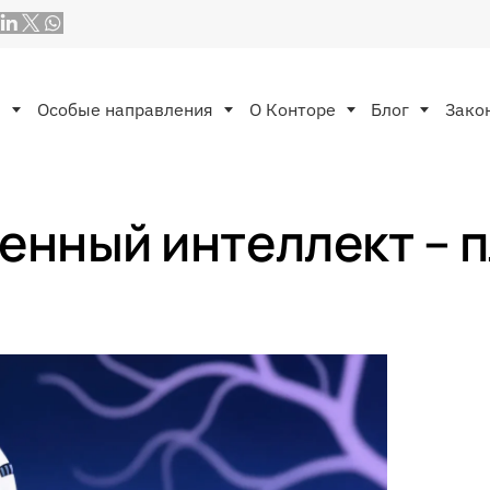
ы
Особые направления
O Конторе
Блог
Зако
енный интеллект – 