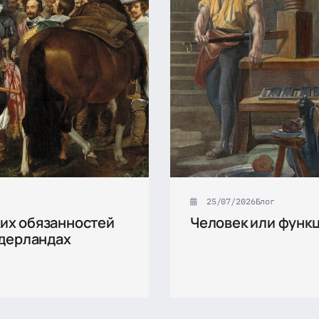
25/07/2026
Блог
их обязанностей
Человек или функ
идерландах