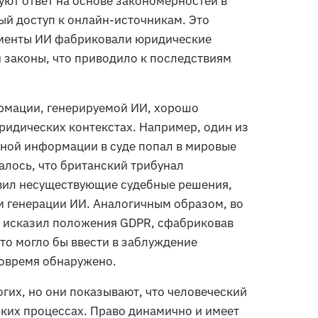
уют ответ на основе закономерностей в
й доступ к онлайн-источникам. Это
рументы ИИ фабриковали юридические
и законы, что приводило к последствиям
мации, генерируемой ИИ, хорошо
ридических контекстах. Например, один из
ной информации в суде попал в мировые
лось, что британский трибунал
авил несуществующие судебные решения,
 генерации ИИ. Аналогичным образом, во
 исказил положения GDPR, сфабриковав
то могло бы ввести в заблуждение
вовремя обнаружено.
гих, но они показывают, что человеческий
ких процессах. Право динамично и имеет