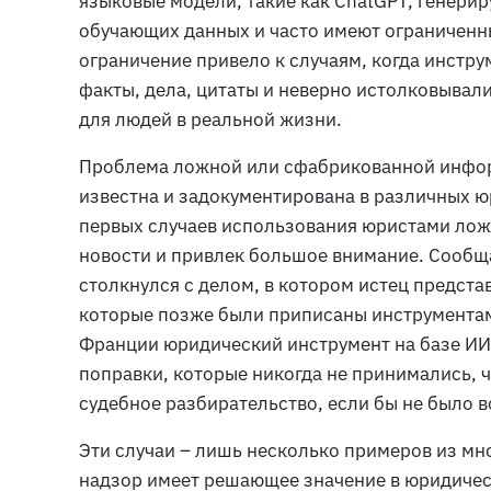
языковые модели, такие как ChatGPT, генерир
обучающих данных и часто имеют ограниченны
ограничение привело к случаям, когда инст
факты, дела, цитаты и неверно истолковывал
для людей в реальной жизни.
Проблема ложной или сфабрикованной инфор
известна и задокументирована в различных ю
первых случаев использования юристами лож
новости и привлек большое внимание. Сообща
столкнулся с делом, в котором истец предст
которые позже были приписаны инструментам
Франции юридический инструмент на базе ИИ
поправки, которые никогда не принимались, ч
судебное разбирательство, если бы не было 
Эти случаи – лишь несколько примеров из мно
надзор имеет решающее значение в юридичес