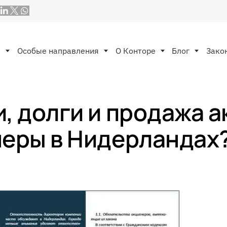
ы
Особые направления
O Конторе
Блог
Зако
 долги и продажа ак
неры в Нидерландах