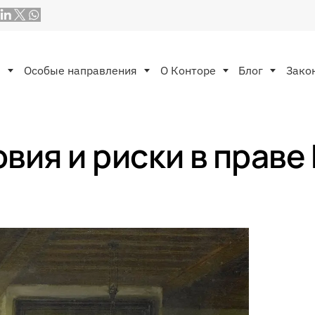
ы
Особые направления
O Конторе
Блог
Зако
вия и риски в прав