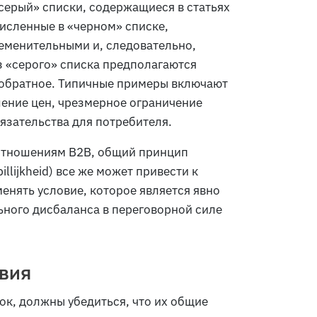
серый» списки, содержащиеся в статьях
численные в «черном» списке,
еменительными и, следовательно,
з «серого» списка предполагаются
 обратное. Типичные примеры включают
ение цен, чрезмерное ограничение
язательства для потребителя.
 отношениям B2B, общий принцип
illijkheid
) все же может привести к
енять условие, которое является явно
ьного дисбаланса в переговорной силе
твия
к, должны убедиться, что их общие