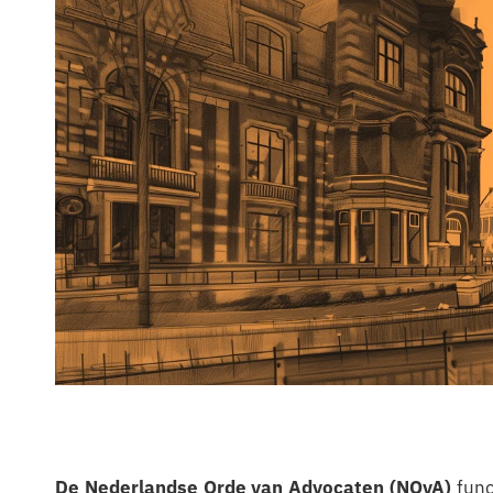
De Nederlandse Orde van Advocaten (NOvA)
func