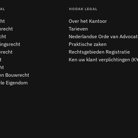
AL
HODAK LEGAL
cht
Over het Kantoor
nrecht
Tarieven
cht
Nederlandse Orde van Advoca
ngsrecht
Praktische zaken
erecht
Rechtsgebieden Registratie
t
Ken uw klant verplichtingen (K
ht
en Bouwrecht
ele Eigendom