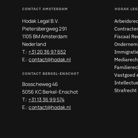
CONTACT AMSTERDAM
HODAK LEG
Hodak Legal B.V.
Arbeidsre
Pietersbergweg 291
Contracte
1105 BM Amsterdam
Fiscaal Re
Nederland
Ondernemi
T.:
+31 20 36 97 652
Immigrati
E.:
contact@hodak.nl
Mediarech
Familierec
CONTACT BERKEL-ENSCHOT
Vastgoed 
Intellectu
Bosscheweg 46
Strafrecht
5056 KC Berkel-Enschot
T.:
+31 13 36 99 574
E.:
contact@hodak.nl