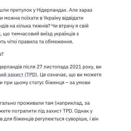
йшли притулок у Нідерландах. Але зараз
и можна поїхати в Україну відвідати
дів на кілька тижнів? Чи втрачу я свій
, що тимчасовий виїзд українців з
ть чіткі правила та обмеження.
в?
ерландів після 27 листопада 2021 року, ви
ий захист (TPD)
. Це означає, що ви можете
 при цьому статус біженця – за умови
егально проживали там (наприклад, за
ете потрапити під захист TPD. Однак у
 для біженців регулюється суворіше, і він