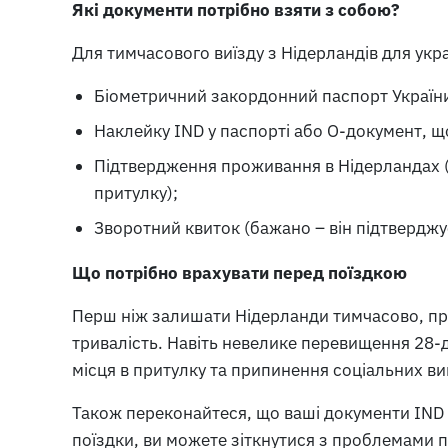
Які документи потрібно взяти з собою?
Для тимчасового виїзду з Нідерландів для укра
Біометричний закордонний паспорт України (
Наклейку IND у паспорті або O-документ, щ
Підтвердження проживання в Нідерландах (л
притулку);
Зворотний квиток (бажано – він підтверджу
Що потрібно врахувати перед поїздкою
Перш ніж залишати Нідерланди тимчасово, прод
тривалість. Навіть невелике перевищення 28-
місця в притулку та припинення соціальних ви
Також переконайтеся, що ваші документи IND д
поїздки, ви можете зіткнутися з проблемами пр