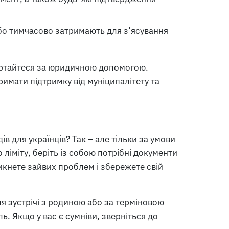
бо тимчасово затримають для з’ясування
ертайтеся за юридичною допомогою.
имати підтримку від муніципалітету та
в для українців? Так – але тільки за умови
іміту, беріть із собою потрібні документи
никнете зайвих проблем і збережете свій
ля зустрічі з родиною або за терміновою
ь. Якщо у вас є сумніви, зверніться до