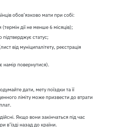
їнців обов’язково мати при собі:
термін дії не менше 6 місяців);
о підтверджує статус;
ист від муніципалітету, реєстрація
є намір повернутися).
умайте дати, мету поїздки та її
денного ліміту може призвести до втрати
плат.
ійсні. Якщо вони закінчаться під час
и в’їзді назад до країни.