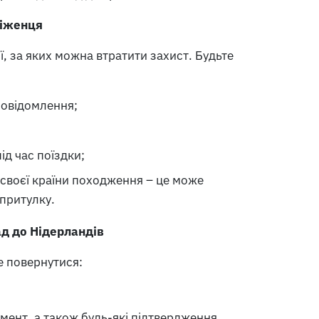
біженця
ї, за яких можна втратити захист. Будьте
 повідомлення;
д час поїздки;
 своєї країни походження – це може
притулку.
ад до Нідерландів
е повернутися:
мент, а також будь-які підтвердження