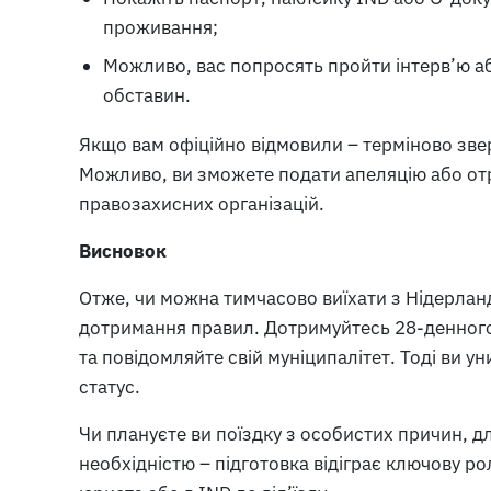
проживання;
Можливо, вас попросять пройти інтерв’ю а
обставин.
Якщо вам офіційно відмовили – терміново зв
Можливо, ви зможете подати апеляцію або отр
правозахисних організацій.
Висновок
Отже, чи можна тимчасово виїхати з Нідерланді
дотримання правил. Дотримуйтесь 28-денного л
та повідомляйте свій муніципалітет. Тоді ви у
статус.
Чи плануєте ви поїздку з особистих причин, д
необхідністю – підготовка відіграє ключову рол