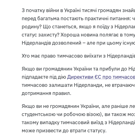
З початку війни в Україні тисячі громадян зна
перед багатьма постають практичні питання: ч
родину? Що станеться, якщо я поїду з Нідерлан
статус захисту? Хороша новина полягає в тому
Нідерландів дозволений – але при цьому існую
Хто має право тимчасово виїхати з Нідерланді
Якщо ви громадянин України та прибули до Нід
підпадаєте під дію
Директиви ЄС про тимчасов
тимчасово залишати Нідерланди, не втрачаючи
дотримання правил.
Якщо ви не громадянин України, але раніше л
студентською чи робочою візою), ви також мож
такому випадку тимчасовий виїзд з Нідерландів
може призвести до втрати статусу.