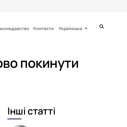
аконодавство
Контакти
Українська
ово покинути
Інші статті