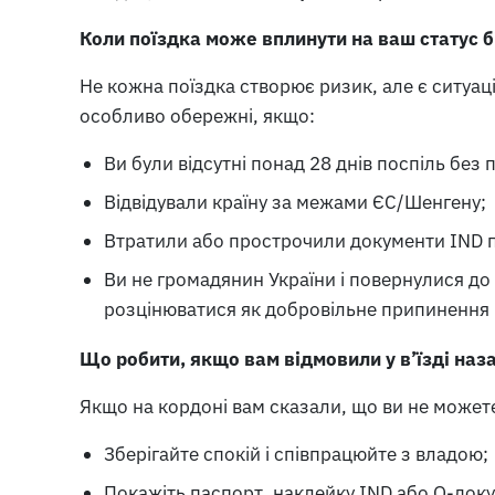
Коли поїздка може вплинути на ваш статус 
Не кожна поїздка створює ризик, але є ситуаці
особливо обережні, якщо:
Ви були відсутні понад 28 днів поспіль без
Відвідували країну за межами ЄС/Шенгену;
Втратили або прострочили документи IND пі
Ви не громадянин України і повернулися до
розцінюватися як добровільне припинення 
Що робити, якщо вам відмовили у в’їзді наз
Якщо на кордоні вам сказали, що ви не может
Зберігайте спокій і співпрацюйте з владою;
Покажіть паспорт, наклейку IND або O-доку