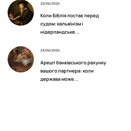
25/06/2026
Коли Біблія постає перед
судом: кальвінізм і
нідерландське...
24/06/2026
Арешт банківського рахунку
вашого партнера: коли
держава може...