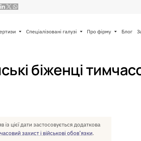
ертизи
Спеціалізовані галузі
Про фірму
Блог
З
ські біженці тимчас
в із цієї дати застосовується додаткова
часовий захист і військові обов’язки
.