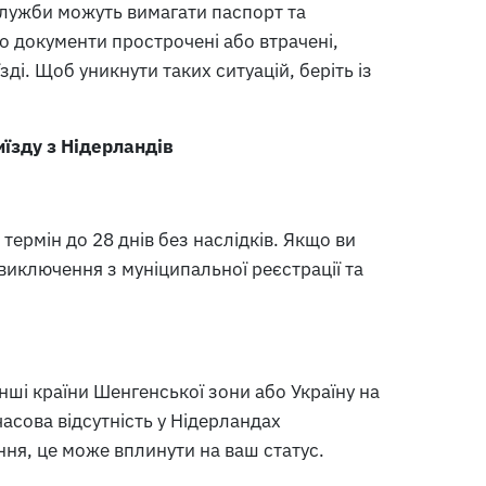
служби можуть вимагати паспорт та
о документи прострочені або втрачені,
ді. Щоб уникнути таких ситуацій, беріть із
їзду з Нідерландів
термін до 28 днів без наслідків. Якщо ви
иключення з муніципальної реєстрації та
нші країни Шенгенської зони або Україну на
часова відсутність у Нідерландах
ня, це може вплинути на ваш статус.