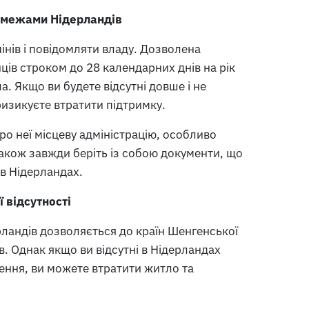
а межами Нідерландів
інів і повідомляти владу. Дозволена
ців строком до 28 календарних днів на рік
а. Якщо ви будете відсутні довше і не
ризикуєте втратити підтримку.
о неї місцеву адміністрацію, особливо
 Також завжди беріть із собою документи, що
 в Нідерландах.
 відсутності
рландів дозволяється до країн Шенгенської
ів. Однак якщо ви відсутні в Нідерландах
ення, ви можете втратити житло та