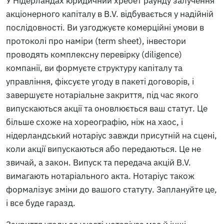
У Нідерландах юридичний хребет раунду залучення
акціонерного капіталу в B.V. відбувається у надійній
послідовності. Ви узгоджуєте комерційні умови в
протоколі про наміри (term sheet), інвестори
проводять комплексну перевірку (diligence)
компанії, ви формуєте структуру капіталу та
управління, фіксуєте угоду в пакеті договорів, і
завершуєте нотаріальне закриття, під час якого
випускаються акції та оновлюється ваш статут. Це
більше схоже на хореографію, ніж на хаос, і
нідерландський нотаріус завжди присутній на сцені,
коли акції випускаються або передаються. Це не
звичай, а закон. Випуск та передача акцій B.V.
вимагають нотаріального акта. Нотаріус також
формалізує зміни до вашого статуту. Заплануйте це,
і все буде гаразд.