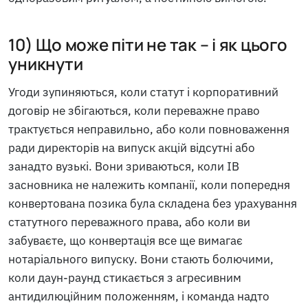
10) Що може піти не так – і як цього
уникнути
Угоди зупиняються, коли статут і корпоративний
договір не збігаються, коли переважне право
трактується неправильно, або коли повноваження
ради директорів на випуск акцій відсутні або
занадто вузькі. Вони зриваються, коли ІВ
засновника не належить компанії, коли попередня
конвертована позика була складена без урахування
статутного переважного права, або коли ви
забуваєте, що конвертація все ще вимагає
нотаріального випуску. Вони стають болючими,
коли даун-раунд стикається з агресивним
антидилюційним положенням, і команда надто