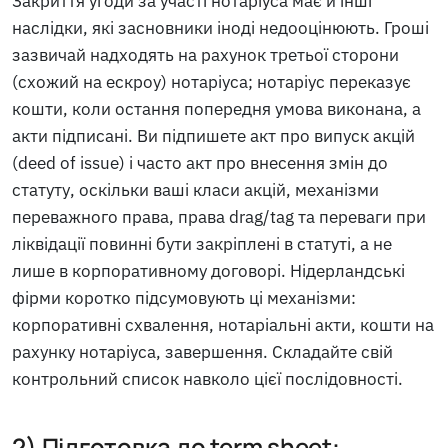
Закриття угоди за участі нотаріуса має й інші
наслідки, які засновники іноді недооцінюють. Гроші
зазвичай надходять на рахунок третьої сторони
(схожий на ескроу) нотаріуса; нотаріус переказує
кошти, коли остання попередня умова виконана, а
акти підписані. Ви підпишете акт про випуск акцій
(deed of issue) і часто акт про внесення змін до
статуту, оскільки ваші класи акцій, механізми
переважного права, права drag/tag та переваги при
ліквідації повинні бути закріплені в статуті, а не
лише в корпоративному договорі. Нідерландські
фірми коротко підсумовують ці механізми:
корпоративні схвалення, нотаріальні акти, кошти на
рахунку нотаріуса, завершення. Складайте свій
контрольний список навколо цієї послідовності.
2) Підготовка до term sheet: