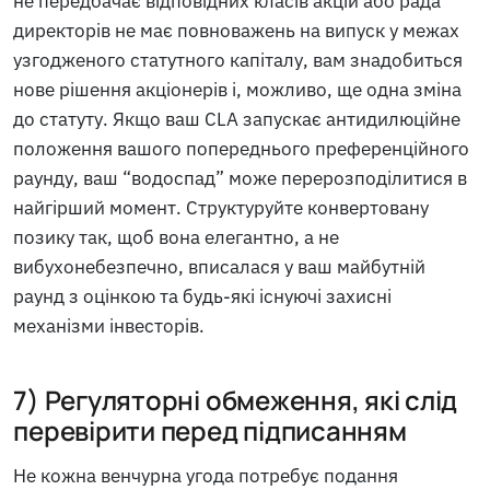
не передбачає відповідних класів акцій або рада
директорів не має повноважень на випуск у межах
узгодженого статутного капіталу, вам знадобиться
нове рішення акціонерів і, можливо, ще одна зміна
до статуту. Якщо ваш CLA запускає антидилюційне
положення вашого попереднього преференційного
раунду, ваш “водоспад” може перерозподілитися в
найгірший момент. Структуруйте конвертовану
позику так, щоб вона елегантно, а не
вибухонебезпечно, вписалася у ваш майбутній
раунд з оцінкою та будь-які існуючі захисні
механізми інвесторів.
7) Регуляторні обмеження, які слід
перевірити перед підписанням
Не кожна венчурна угода потребує подання