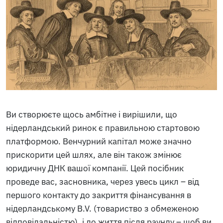
Ви створюєте щось амбітне і вирішили, що
нідерландський ринок є правильною стартовою
платформою. Венчурний капітал може значно
прискорити цей шлях, але він також змінює
юридичну ДНК вашої компанії. Цей посібник
проведе вас, засновника, через увесь цикл – від
першого контакту до закриття фінансування в
нідерландському B.V. (товариство з обмеженою
відповідальністю), і до життя після раунду – щоб ви