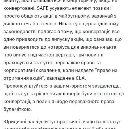
екзиту, або погашаються в кінці терміну, якщо не
конвертовані. SAFE усувають елемент позики і
просто обіцяють акції в майбутньому, зазвичай з
дисконтом або стелею. Нюанс у нідерландському
законодавстві полягає в тому, що конвертація все
одно призводить до випуску акцій, що означає, що
ви повернетеся до нотаріуса для виконання акта
про випуск під час конвертації, і ви повинні
враховувати статутне переважне право та
корпоративні схвалення, коли надаєте “право на
отримання акцій”, закладене в CLA.
Проконсультуйтеся з вашим юристом заздалегідь,
щоб статут та рішення акціонерів були вже готові до
конвертації, а позиція щодо переважного права
була чіткою.
Юридичні наслідки тут практичні. Якщо ваш статут