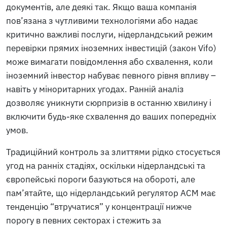
документів, але деякі так. Якщо ваша компанія
пов’язана з чутливими технологіями або надає
критично важливі послуги, нідерландський режим
перевірки прямих іноземних інвестицій (закон Vifo)
може вимагати повідомлення або схвалення, коли
іноземний інвестор набуває певного рівня впливу –
навіть у міноритарних угодах. Ранній аналіз
дозволяє уникнути сюрпризів в останню хвилину і
включити будь-яке схвалення до ваших попередніх
умов.
Традиційний контроль за злиттями рідко стосується
угод на ранніх стадіях, оскільки нідерландські та
європейські пороги базуються на обороті, але
пам’ятайте, що нідерландський регулятор ACM має
тенденцію “втручатися” у концентрації нижче
порогу в певних секторах і стежить за