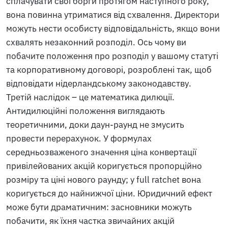
сплачувати свої борги протягом наступного року,
вона повинна утриматися від схвалення. Директори
можуть нести особисту відповідальність, якщо вони
схвалять незаконний розподіл. Ось чому ви
побачите положення про розподіл у вашому статуті
та корпоративному договорі, розроблені так, щоб
відповідати нідерландському законодавству.
Третій наслідок – це математика дилюції.
Антидилюційні положення виглядають
теоретичними, доки даун-раунд не змусить
провести перерахунок. У формулах
середньозваженого значення ціна конвертації
привілейованих акцій коригується пропорційно
розміру та ціні нового раунду; у full ratchet вона
коригується до найнижчої ціни. Юридичний ефект
може бути драматичним: засновники можуть
побачити, як їхня частка звичайних акцій