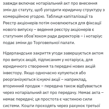
завжди включає нотаріальний акт про внесення
змін до статуту, щоб узгодити юридичну структуру з
комерційною угодою. Таблиця капіталізації та
Реєстр акціонерів потім оновлюються для фіксації
нового випуску – ведення реєстру акціонерів є
статутним обов’язком ради директорів – і нотаріус
подає зміни до Торговельної палати.
Нідерландське закриття угоди завершується актом
про випуск акцій, підписаним у нотаріуса, для
юридичного створення та передачі нових акцій
інвестору. Якщо одночасно купуються або
реорганізуються існуючі акції – наприклад,
вторинний продаж – передача також відбувається
через нотаріальний акт про передачу. Немає акта –
немає передачі; ця простота є частиною сили
системи. Кошти проходять через рахунок третьої