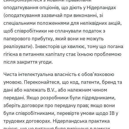
оподаткування опціонів, що діють у Нідерландах
(оподаткування зазвичай при виконанні, зі
спеціальними положеннями для неліквідних акцій,
щоб співробітники не сплачували податок з
паперового прибутку, який вони не можуть
реалізувати). Інвесторів це хвилює, тому що погана
гігієна в питаннях капіталу стає їхньою проблемою
після закриття угоди.
Чиста інтелектуальна власність є обов’язковою
умовою. Переконайтеся, що код, патенти, бренд та
дані або належать B.V., або належним чином
передані. Якщо розробники були підрядниками,
зберіть договори про передачу прав; якщо вони
були співробітниками, перевірте умови щодо ІВ у
трудових договорах. Нідерландська практика
очікує, що це питання буде вирішено в рамках