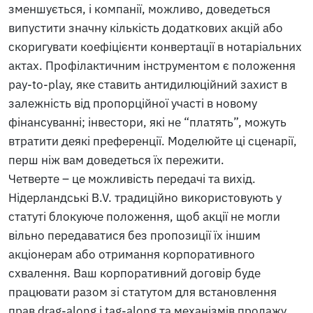
зменшується, і компанії, можливо, доведеться
випустити значну кількість додаткових акцій або
скоригувати коефіцієнти конвертації в нотаріальних
актах. Профілактичним інструментом є положення
pay-to-play, яке ставить антидилюційний захист в
залежність від пропорційної участі в новому
фінансуванні; інвестори, які не “платять”, можуть
втратити деякі преференції. Моделюйте ці сценарії,
перш ніж вам доведеться їх пережити.
Четверте – це можливість передачі та вихід.
Нідерландські B.V. традиційно використовують у
статуті блокуюче положення, щоб акції не могли
вільно передаватися без пропозиції їх іншим
акціонерам або отримання корпоративного
схвалення. Ваш корпоративний договір буде
працювати разом зі статутом для встановлення
прав drag-along і tag-along та механізмів продажу.