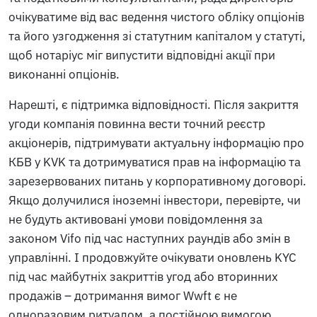
очікуватиме від вас ведення чистого обліку опціонів
та його узгодження зі статутним капіталом у статуті,
щоб нотаріус міг випустити відповідні акції при
виконанні опціонів.
Нарешті, є підтримка відповідності. Після закриття
угоди компанія повинна вести точний реєстр
акціонерів, підтримувати актуальну інформацію про
КБВ у KVK та дотримуватися прав на інформацію та
зарезервованих питань у корпоративному договорі.
Якщо долучилися іноземні інвестори, перевірте, чи
не будуть активовані умови повідомлення за
законом Vifo під час наступних раундів або змін в
управлінні. І продовжуйте очікувати оновлень KYC
під час майбутніх закриттів угод або вторинних
продажів – дотримання вимог Wwft є не
одноразовим ритуалом, а постійною вимогою.