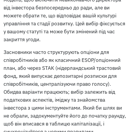
від інвестора безпосередньо до ради, але ви
можете обрати те, що відповідає вашій культурі
управління та стадії розвитку. Цей вибір фіксується
у вашому статуті та може бути змінений під час
закриття угоди.
Засновники часто структурують опціони для
співробітників або як класичний ESOP/опціонний
план, або через STAK (нідерландський трастовий
фонд, який випускає депозитарні розписки для
співробітників, централізуючи право голосу).
Обидва варіанти працюють; вибір залежить від
податкових аспектів, іміджу та знайомства
інвестора з цими інструментами. Який би шлях ви
не обрали, задокументуйте його до початку раунду,
щоб він вписався в таблицю капіталізації, і
синхронізуйтеся з новими правилами