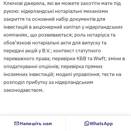
Ключові джерела, які ви можете захотіти мати під
рукою: нідерландські нотаріальні механізми
закриття та основний набір документів для
інвестицій в акціонерний капітал у нідерландських
компаніях, що розвиваються; роль нотаріуса та
обов’язкові нотаріальні акти для випуску та
передачі акцій у B.V.; контекст статутного
переважного права; перевірки КБВ та Wwft; зміни в
оподаткуванні опціонів; перевірка прямих
іноземних інвестицій; моделі управління; тести на
розподіл прибутку за нідерландським
законодавством.
Інші статті
Напишіть нам
WhatsApp