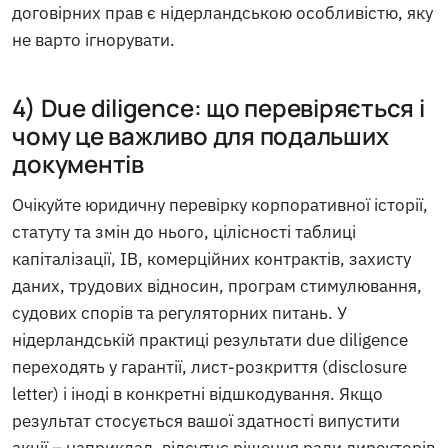
договірних прав є нідерландською особливістю, яку
не варто ігнорувати.
4) Due diligence: що перевіряється і
чому це важливо для подальших
документів
Очікуйте юридичну перевірку корпоративної історії,
статуту та змін до нього, цілісності таблиці
капіталізації, ІВ, комерційних контрактів, захисту
даних, трудових відносин, програм стимулювання,
судових спорів та регуляторних питань. У
нідерландській практиці результати due diligence
переходять у гарантії, лист-розкриття (disclosure
letter) і іноді в конкретні відшкодування. Якщо
результат стосується вашої здатності випустити
акції – наприклад, відсутнє рішення ради директорів