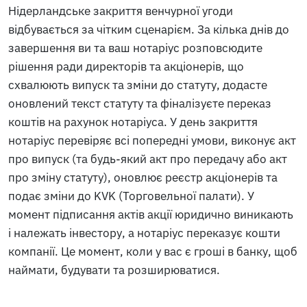
Нідерландське закриття венчурної угоди
відбувається за чітким сценарієм. За кілька днів до
завершення ви та ваш нотаріус розповсюдите
рішення ради директорів та акціонерів, що
схвалюють випуск та зміни до статуту, додасте
оновлений текст статуту та фіналізуєте переказ
коштів на рахунок нотаріуса. У день закриття
нотаріус перевіряє всі попередні умови, виконує акт
про випуск (та будь-який акт про передачу або акт
про зміну статуту), оновлює реєстр акціонерів та
подає зміни до KVK (Торговельної палати). У
момент підписання актів акції юридично виникають
і належать інвестору, а нотаріус переказує кошти
компанії. Це момент, коли у вас є гроші в банку, щоб
наймати, будувати та розширюватися.