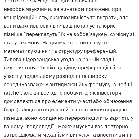
Term sheets у Нідерландах зазвичай є
незобов’язуючими, за винятком положень про
конфіденційність, ексклюзивність та витрати, але
вони важливі, оскільки ваш нотаріус та юрист
пізніше “перекладуть” їх на зобов’язуючу, сумісну зі
статутом мову. На цьому етапі ви фіксуєте
математику оцінки та структуру преференцій.
Типова нідерландська угода на ранній стадії
використовує 1x ліквідаційну преференцію без
участі у подальшому розподілі та широку
середньозважену антидилюційну формулу, а не full
ratchet, але ви все одно побачите, як інвестори
домовляються про елементи участі або обмеження
(caps). Якщо антидилюційне положення спрацює
пізніше, воно юридично перерозподілить вартість у
вашому “водоспаді” і може змусити вас повторно
затверджувати механізми випуску та вносити зміни