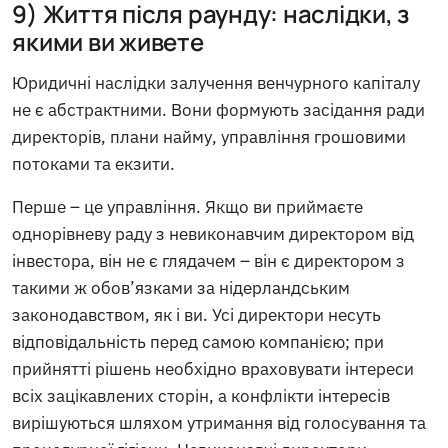
9) Життя після раунду: наслідки, з
якими ви живете
Юридичні наслідки залучення венчурного капіталу
не є абстрактними. Вони формують засідання ради
директорів, плани найму, управління грошовими
потоками та екзити.
Перше – це управління. Якщо ви приймаєте
однорівневу раду з невиконавчим директором від
інвестора, він не є глядачем – він є директором з
такими ж обов’язками за нідерландським
законодавством, як і ви. Усі директори несуть
відповідальність перед самою компанією; при
прийнятті рішень необхідно враховувати інтереси
всіх зацікавлених сторін, а конфлікти інтересів
вирішуються шляхом утримання від голосування та