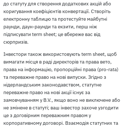
до статуту для створення додаткових акцій або
коригування коефіцієнтів конвертації. Створіть
електронну таблицю та протестуйте майбутні
раунди, даун-раунди та екзити, перш ніж
підписувати term sheet; це вбереже вас від
сюрпризів.
Інвестори також використовують term sheet, щоб
вимагати місця в раді директорів та права вето,
права на інформацію, пропорційні права (pro-rata)
та переважне право на нові випуски. Згідно з
нідерландським законодавством, статутне
переважне право на нові акції існує за
замовчуванням у B.V., якщо воно не виключене або
не змінене в статуті; ваш інвестор захоче узгодити
це з договірним переважним правом у
корпоративному договорі. Взаємодія статутних та