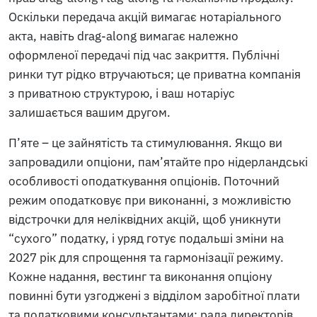
Оскільки передача акцій вимагає нотаріального
акта, навіть drag-along вимагає належно
оформленої передачі під час закриття. Публічні
ринки тут рідко втручаються; це приватна компанія
з приватною структурою, і ваш нотаріус
залишається вашим другом.
П’яте – це зайнятість та стимулювання. Якщо ви
запровадили опціони, пам’ятайте про нідерландські
особливості оподаткування опціонів. Поточний
режим оподатковує при виконанні, з можливістю
відстрочки для неліквідних акцій, щоб уникнути
“сухого” податку, і уряд готує подальші зміни на
2027 рік для спрощення та гармонізації режиму.
Кожне надання, вестинг та виконання опціону
повинні бути узгоджені з відділом заробітної плати
та податковими консультантами; рада директорів