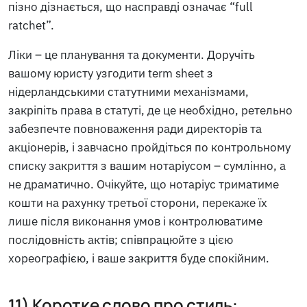
пізно дізнається, що насправді означає “full
ratchet”.
Ліки – це планування та документи. Доручіть
вашому юристу узгодити term sheet з
нідерландськими статутними механізмами,
закріпіть права в статуті, де це необхідно, ретельно
забезпечте повноваження ради директорів та
акціонерів, і завчасно пройдіться по контрольному
списку закриття з вашим нотаріусом – сумлінно, а
не драматично. Очікуйте, що нотаріус триматиме
кошти на рахунку третьої сторони, перекаже їх
лише після виконання умов і контролюватиме
послідовність актів; співпрацюйте з цією
хореографією, і ваше закриття буде спокійним.
11) Коротке слово про стиль: