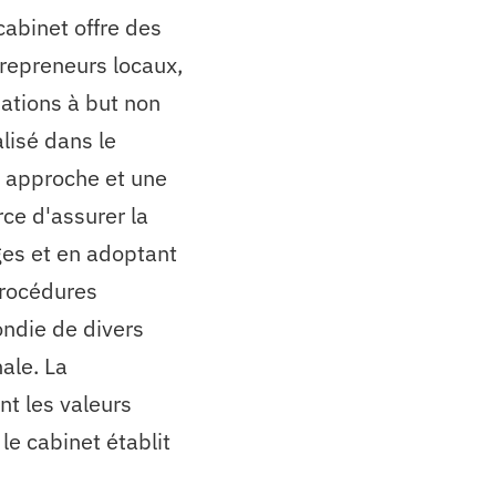
abinet offre des
trepreneurs locaux,
sations à but non
alisé dans le
 approche et une
rce d'assurer la
iges et en adoptant
procédures
ondie de divers
nale. La
ont les valeurs
e cabinet établit