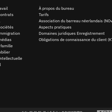
avail
À propos du bureau
contrats
Tarifs
l
Association du barreau néerlandais (NO
sociétés
Aspects pratiques
’immigration
Domaines juridiques Enregistrement
médias
Obligations de connaissance du client (K
 famille
bilier
ntellectuelle
l