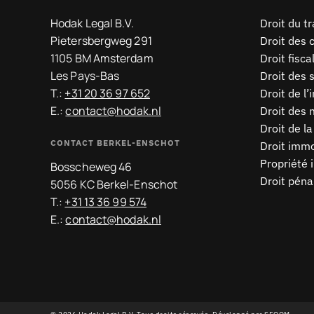
Hodak Legal B.V.
Droit du tr
Pietersbergweg 291
Droit des 
1105 BM Amsterdam
Droit fisca
Les Pays-Bas
Droit des 
T.:
+31 20 36 97 652
Droit de l
E.:
contact@hodak.nl
Droit des 
Droit de la
CONTACT BERKEL-ENSCHOT
Droit immo
Propriété i
Bosscheweg 46
Droit péna
5056 KC Berkel-Enschot
T.:
+31 13 36 99 574
E.:
contact@hodak.nl