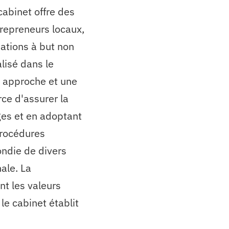
abinet offre des
trepreneurs locaux,
sations à but non
alisé dans le
 approche et une
rce d'assurer la
iges et en adoptant
procédures
ondie de divers
nale. La
ont les valeurs
e cabinet établit