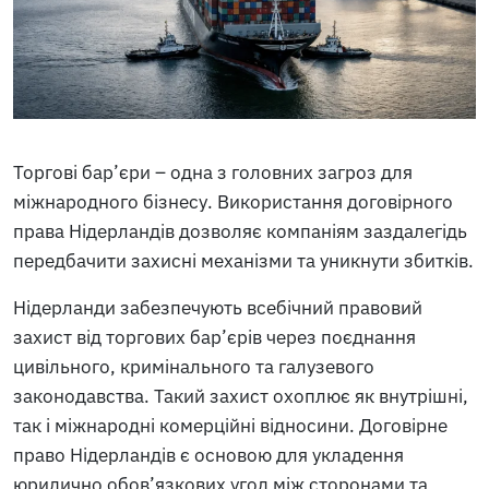
Торгові бар’єри – одна з головних загроз для
міжнародного бізнесу. Використання договірного
права Нідерландів дозволяє компаніям заздалегідь
передбачити захисні механізми та уникнути збитків.
Нідерланди забезпечують всебічний правовий
захист від торгових бар’єрів через поєднання
цивільного, кримінального та галузевого
законодавства. Такий захист охоплює як внутрішні,
так і міжнародні комерційні відносини. Договірне
право Нідерландів є основою для укладення
юридично обов’язкових угод між сторонами та